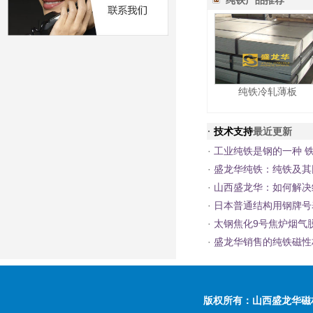
纯铁产品推荐
纯铁冷轧薄板
·
技术支持
最近更新
·
工业纯铁是钢的一种 铁含
·
盛龙华纯铁：纯铁及其
·
山西盛龙华：如何解决
·
日本普通结构用钢牌号表
·
太钢焦化9号焦炉烟气
·
盛龙华销售的纯铁磁性
版权所有：
山西盛龙华磁