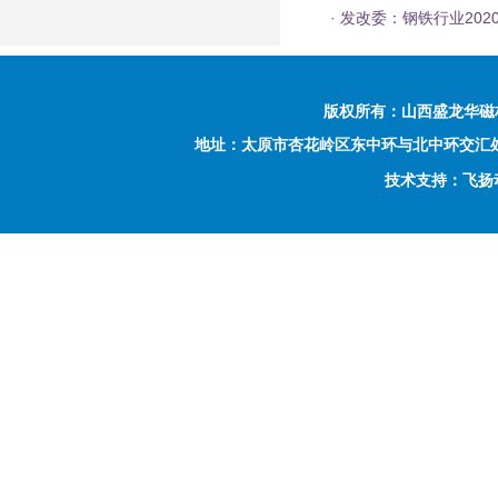
·
发改委：钢铁行业2020
版权所有：
山西盛龙华磁
地址：太原市杏花岭区东中环与北中环交汇处西南侧富力
技术支持：飞扬